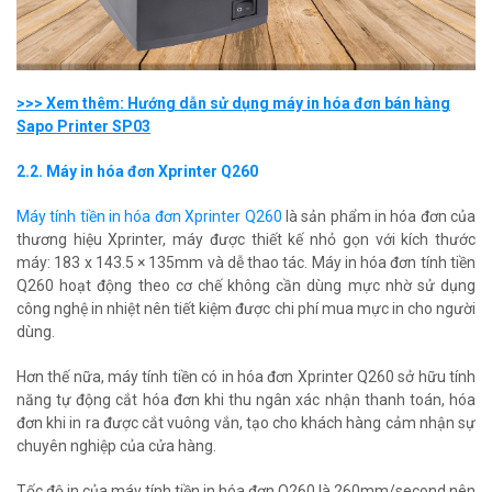
>>> Xem thêm: Hướng dẫn sử dụng máy in hóa đơn bán hàng
Sapo Printer SP03
2.2. Máy in hóa đơn Xprinter Q260
Máy tính tiền in hóa đơn Xprinter Q260
là sản phẩm in hóa đơn của
thương hiệu Xprinter, máy được thiết kế nhỏ gọn với kích thước
máy: 183 x 143.5 × 135mm và dễ thao tác. Máy in hóa đơn tính tiền
Q260 hoạt động theo cơ chế không cần dùng mực nhờ sử dụng
công nghệ in nhiệt nên tiết kiệm được chi phí mua mực in cho người
dùng.
Hơn thế nữa, máy tính tiền có in hóa đơn Xprinter Q260 sở hữu tính
năng tự động cắt hóa đơn khi thu ngân xác nhận thanh toán, hóa
đơn khi in ra được cắt vuông vắn, tạo cho khách hàng cảm nhận sự
chuyên nghiệp của cửa hàng.
Tốc độ in của máy tính tiền in hóa đơn Q260 là 260mm/second nên