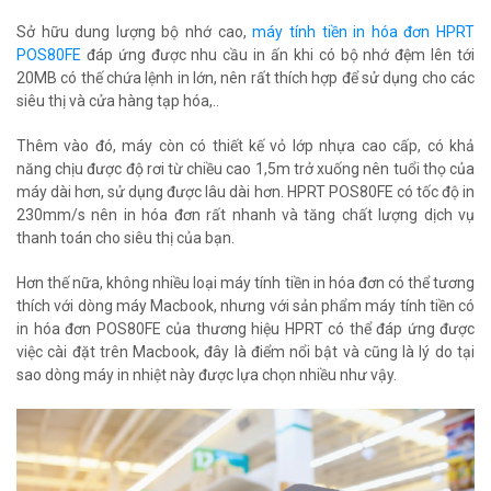
Sở hữu dung lượng bộ nhớ cao,
máy tính tiền in hóa đơn HPRT
POS80FE
đáp ứng được nhu cầu in ấn khi có bộ nhớ đệm lên tới
20MB có thế chứa lệnh in lớn, nên rất thích hợp để sử dụng cho các
siêu thị và cửa hàng tạp hóa,..
Thêm vào đó, máy còn có thiết kế vỏ lớp nhựa cao cấp, có khả
năng chịu được độ rơi từ chiều cao 1,5m trở xuống nên tuổi thọ của
máy dài hơn, sử dụng được lâu dài hơn. HPRT POS80FE có tốc độ in
230mm/s nên in hóa đơn rất nhanh và tăng chất lượng dịch vụ
thanh toán cho siêu thị của bạn.
Hơn thế nữa, không nhiều loại máy tính tiền in hóa đơn có thể tương
thích với dòng máy Macbook, nhưng với sản phẩm máy tính tiền có
in hóa đơn POS80FE của thương hiệu HPRT có thể đáp ứng được
việc cài đặt trên Macbook, đây là điểm nổi bật và cũng là lý do tại
sao dòng máy in nhiệt này được lựa chọn nhiều như vậy.