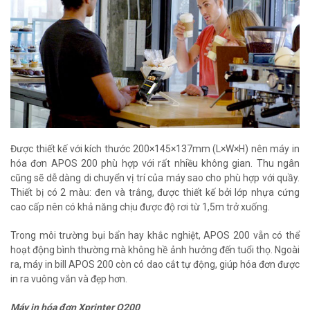
Được thiết kế với kích thước 200×145×137mm (L×W×H) nên máy in
hóa đơn APOS 200 phù hợp với rất nhiều không gian. Thu ngân
cũng sẽ dễ dàng di chuyển vị trí của máy sao cho phù hợp với quầy.
Thiết bị có 2 màu: đen và trắng, được thiết kế bởi lớp nhựa cứng
cao cấp nên có khả năng chịu được độ rơi từ 1,5m trở xuống.
Trong môi trường bụi bẩn hay khắc nghiệt, APOS 200 vẫn có thể
hoạt động bình thường mà không hề ảnh hưởng đến tuổi thọ. Ngoài
ra, máy in bill APOS 200 còn có dao cắt tự động, giúp hóa đơn được
in ra vuông vắn và đẹp hơn.
Máy in hóa đơn Xprinter Q200