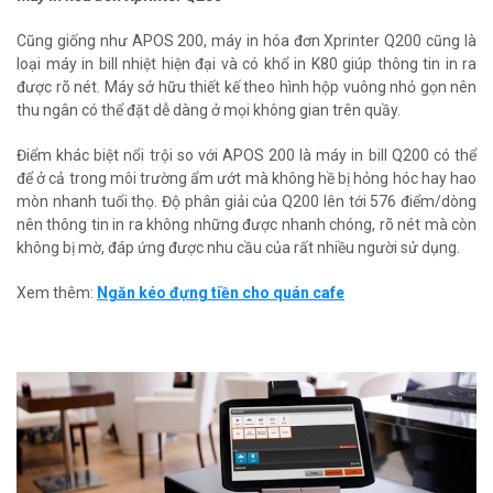
Cũng giống như APOS 200, máy in hóa đơn Xprinter Q200 cũng là
loại máy in bill nhiệt hiện đại và có khổ in K80 giúp thông tin in ra
được rõ nét. Máy sở hữu thiết kế theo hình hộp vuông nhỏ gọn nên
thu ngân có thể đặt dễ dàng ở mọi không gian trên quầy.
Điểm khác biệt nổi trội so với APOS 200 là máy in bill Q200 có thể
để ở cả trong môi trường ẩm ướt mà không hề bị hỏng hóc hay hao
mòn nhanh tuổi thọ. Độ phân giải của Q200 lên tới 576 điểm/dòng
nên thông tin in ra không những được nhanh chóng, rõ nét mà còn
không bị mờ, đáp ứng được nhu cầu của rất nhiều người sử dụng.
Xem thêm:
Ngăn kéo đựng tiền cho quán cafe