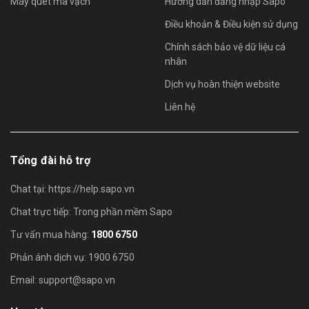
Máy quét mã vạch
Hướng dẫn đăng nhập Sapo
(driver) khi sử dụng.
Điều khoản & Điều kiện sử dụng
Quy mô ứng dụng
Chính sách bảo vệ dữ liệu cá
nhân
Máy quét mã vạch cầm tay không dây WNI-6213B/V thích hợp ứng
Dịch vụ hoàn thiện website
dụng tại nhiều cửa hàng kinh doanh với quy mô khác nhau: sân bay,
Liên hệ
ga xe lửa, bệnh viện, nhà kho, siêu thị, cửa hàng tạp hóa, cửa hàng
bán lẻ,siêu thị, thư viện, dịch vụ ăn uống, hậu cần, chuyển phát
nhanh, v.v…
Tổng đài hỗ trợ
Thông số kỹ thuật
Chat tại:
https://help.sapo.vn
Chat trực tiếp: Trong phần mềm Sapo
Tên sản phẩm
Máy quét mã vạch không dây WNI-6213B/V
Tư vấn mua hàng:
1800 6750
Thông số kỹ
thuật
Phản ánh dịch vụ: 1900 6750
Loại kết nối
RF433
Email:
support@sapo.vn
Tần số kết nối
433 to 440MHz