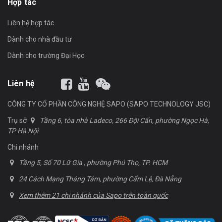
Hợp tác
Tầm xa
≤100M（không vật cản 100M ）
Liên hệ hợp tác
Tốc độ truyền
10kbps
Dành cho nhà đầu tư
Bộ nhớ
100.000 mã vạch 13 số
Dành cho trường Đại Học
Dung lượng pin
2.000mAh (Pin Lithium)
5 giờ
Liên hệ
Thời gian sạc
6 giờ (trong trường hợp đọc liên tục)
12 giờ (trong trường hợp đọc không liên tục)
CÔNG TY CỔ PHẦN CÔNG NGHỆ SAPO (SAPO TECHNOLOGY JSC)
Thời gian làm việc
6 giờ (trong trường hợp đọc liên tục)
(tính từ khi pin
12 giờ (trong trường hợp đọc không liên tục)
Trụ sở
Tầng 6, tòa nhà Ladeco, 266 Đội Cấn, phường Ngọc Hà,
được sạc đầy)
Hơn 15 ngày chờ
TP Hà Nội
Chế độ kết nối
Trực tiếp / Lưu trữ / Tạm giữ
Chi nhánh
Đặc điểm
Tầng 5, Số 70 Lữ Gia , phường Phú Thọ, TP. HCM
Giao tiếp
USB HID KEYBOARD/USB VCP
24 Cách Mạng Tháng Tám, phường Cẩm Lệ, Đà Nẵng
Nguồn điện
5VDC±5%
Xem thêm 21 chi nhánh của Sapo trên toàn quốc
Dòng tiêu thụ
Tối đa：180mA