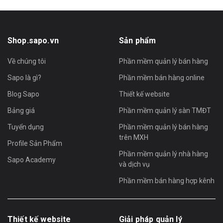
Shop.sapo.vn
Sản phẩm
Về chúng tôi
Phần mềm quản lý bán hàng
Sapo là gì?
Phần mềm bán hàng online
Blog Sapo
Thiết kế website
Bảng giá
Phần mềm quản lý sàn TMĐT
Tuyển dụng
Phần mềm quản lý bán hàng
trên MXH
Profile Sản Phẩm
Phần mềm quản lý nhà hàng
Sapo Academy
và dịch vụ
Phần mềm bán hàng hợp kênh
Máy đọc mã vạch cầm tay WNI-6213B/V có thể quét thủ công
hoặc tự động, quét một lần hoặc quét liên lục
Thiết kế website
Giải pháp quản lý