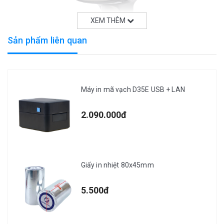
XEM THÊM
Sản phẩm liên quan
Máy in mã vạch D35E USB + LAN
2.090.000đ
Giấy in nhiệt 80x45mm
Máy đọc mã vạch không dây WNI-6213B/V chính hãng tại
SapoShop
5.500đ
Tính năng ưu việt