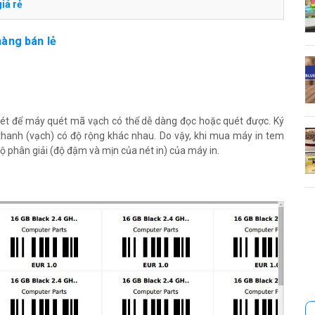
giá rẻ
hàng bán lẻ
 nét để máy quét mã vạch có thể dễ dàng đọc hoặc quét được. Ký
thanh (vạch) có độ rộng khác nhau. Do vậy, khi mua máy in tem
độ phân giải (độ đậm và mịn của nét in) của máy in.