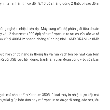
in tem nhãn thì có đến 8/10 cửa hàng dùng 2 thiết bị sau để in
g nghệ in nhiệt hiện đại. Máy cung cấp độ phân giải tiêu chuẩn
iây và 12 dots/mm (300 dpi) nên mã vạch in ra rất chuẩn xác và rõ
ó bộ xử lý 400MHz nhanh chóng cùng bộ nhớ 16MB DRAM và 8MB
hực hiện chức năng in thông tin và mã vạch lên bề mặt của tem
 nối với USB cực tiện dụng, tránh làm gián đoạn công việc của bạn
h mã sản phẩm Xprinter 350B là loại máy in nhiệt trực tiếp mà
ực lại giúp hóa đơn hay mã vạch in ra được rõ ràng, sắc nét, lâu