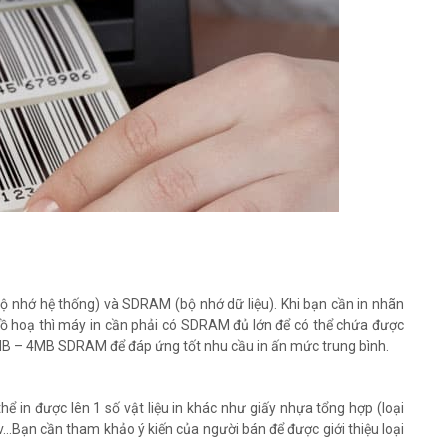
ộ nhớ hệ thống) và SDRAM (bộ nhớ dữ liệu). Khi bạn cần in nhãn
 đồ hoạ thì máy in cần phải có SDRAM đủ lớn để có thể chứa được
 2MB – 4MB SDRAM để đáp ứng tốt nhu cầu in ấn mức trung bình.
thể in được lên 1 số vật liệu in khác như giấy nhựa tổng hợp (loại
v.v…Bạn cần tham khảo ý kiến của người bán để được giới thiệu loại