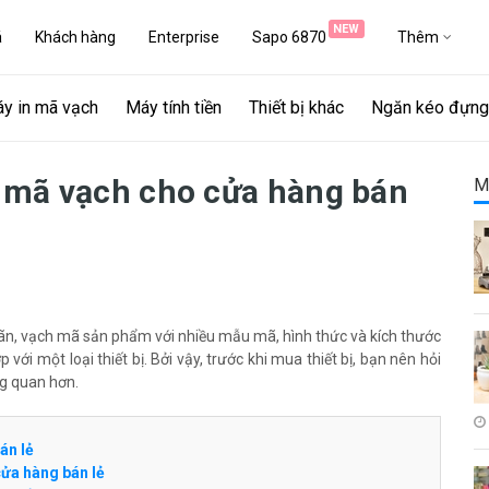
NEW
á
Khách hàng
Enterprise
Sapo 6870
Thêm
y in mã vạch
Máy tính tiền
Thiết bị khác
Ngăn kéo đựng 
 mã vạch cho cửa hàng bán
M
 nhãn, vạch mã sản phẩm với nhiều mẫu mã, hình thức và kích thước
ới một loại thiết bị. Bởi vậy, trước khi mua thiết bị, bạn nên hỏi
ng quan hơn.
án lẻ
cửa hàng bán lẻ