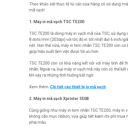
Theo khảo sát thực tế từ các cửa hàng có sử dụng máy 
mã vạch:
1. Máy in mã vạch TSC TE200
TSC TE200 là dòng máy in vạch mã của TSC, sử dụng côn
8 dots/mm (203dpi) với tốc độ in tốt nhất đạt 6 inch/g
nét. Hơn thế nữa, máy in tem nhãn TSC TE200 còn c
giúp hiệu suất làm việc được tối ưu hơn.
TSC TE200 còn có khả năng kết nối với máy tính để t
nhãn. Ngoài ra, loại máy in vạch mã này còn có thể kết
khi xảy ra những tình huống bất ngờ.
Xem thêm:
Chi tiết các thiết bị in mã vạch
2. Máy in mã vạch Xprinter 350B
Cũng giống như máy in tem nhãn TSC TE200, máy in vạc
không cần mực ribbon, vừa giúp tiết kiệm chi phí mua m
phai màu.