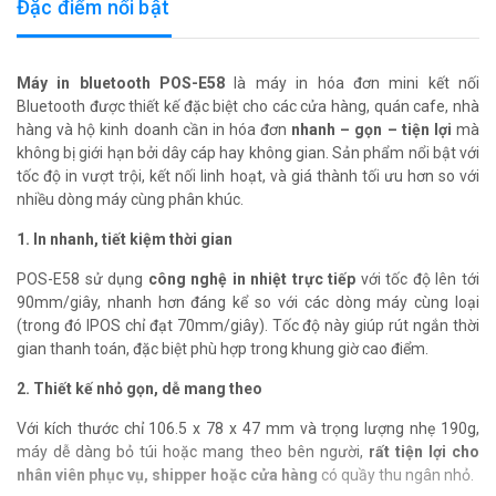
Đặc điểm nổi bật
Máy in bluetooth POS-E58
là máy in hóa đơn mini kết nối
Bluetooth được thiết kế đặc biệt cho các cửa hàng, quán cafe, nhà
hàng và hộ kinh doanh cần in hóa đơn
nhanh – gọn – tiện lợi
mà
không bị giới hạn bởi dây cáp hay không gian. Sản phẩm nổi bật với
tốc độ in vượt trội, kết nối linh hoạt, và giá thành tối ưu hơn so với
nhiều dòng máy cùng phân khúc.
1. In nhanh, tiết kiệm thời gian
POS-E58 sử dụng
công nghệ in nhiệt trực tiếp
với tốc độ lên tới
90mm/giây, nhanh hơn đáng kể so với các dòng máy cùng loại
(trong đó IPOS chỉ đạt 70mm/giây). Tốc độ này giúp rút ngắn thời
gian thanh toán, đặc biệt phù hợp trong khung giờ cao điểm.
2. Thiết kế nhỏ gọn, dễ mang theo
Với kích thước chỉ 106.5 x 78 x 47 mm và trọng lượng nhẹ 190g,
máy dễ dàng bỏ túi hoặc mang theo bên người,
rất tiện lợi cho
nhân viên phục vụ, shipper hoặc cửa hàng
có quầy thu ngân nhỏ.