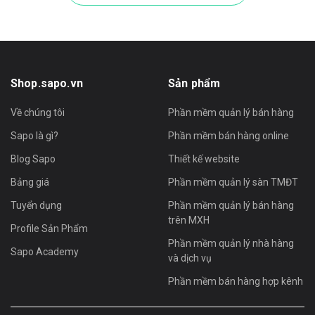
Nhiệt độ bảo quản
-20 ~ 60°C
12 tháng đối với máy và 6 tháng với
Bảo hành
pin (không áp dụng cho rơi vỡ, nước vào,
cháy nổ)
Shop.sapo.vn
Sản phẩm
Với hơn 17 năm kinh nghiệm cung cấp thiết bị bán hàng, Sapo
Shop là nơi bạn hoàn toàn có thể yên tâm lựa chọn sản phẩm
Về chúng tôi
Phần mềm quản lý bán hàng
chính hãng, giá tốt và được hỗ trợ tận tình từ khâu tư vấn đến lắp
Sapo là gì?
Phần mềm bán hàng online
đặt, bảo hành. Gọi ngay 1900 6750 để được tư vấn chi tiết về máy in
POS-E58 và các thiết bị bán hàng khác!
Blog Sapo
Thiết kế website
Bảng giá
Phần mềm quản lý sàn TMĐT
Tuyển dụng
Phần mềm quản lý bán hàng
trên MXH
Profile Sản Phẩm
Phần mềm quản lý nhà hàng
Sapo Academy
và dịch vụ
Phần mềm bán hàng hợp kênh