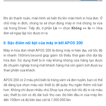
Khi ấn thanh toán, màn hình sẽ hiển thị lên màn hình in hóa đơn. Ở
chỗ máy in đích, chúng ta sẽ chọn đúng máy in mà chúng ta vừa
cài trong Driver. Tiếp đó, ở phần
Lề
=> chọn
Không => In
=> Hóa
đơn sẽ ngay lập tức được in ra.
II. Đặc điểm nổi bật của máy in bill APOS 200
Máy in hóa đơn nhiệt APOS 200 là dòng máy in hiện đại, với tốc độ
in nhanh 160mm/second giúp giảm tối thiểu thời gian chờ đợi lấy
hóa đơn. Sử dụng thiết bị in này không những cửa hàng tạo được
độ chuyên nghiệp trong mắt khách hàng mà còn giảm bớt được sự
than phiền của khách.
APOS 200 có 2 màu phổ biến là trắng xám và đen tuyền, bạn có thể
dễ dàng lựa chọn màu sắc thiết bị để quầy thu ngân thêm nổi bật
hơn. Không chỉ được nhiều chủ Shop lựa chọn bởi tốc độ in và màu
sắc, thiết bị còn có độ dài tuổi thọ cao. Độ bền đầu in của máy lên
đến 100km và độ bền dao cắt là 1.000.000 lần.