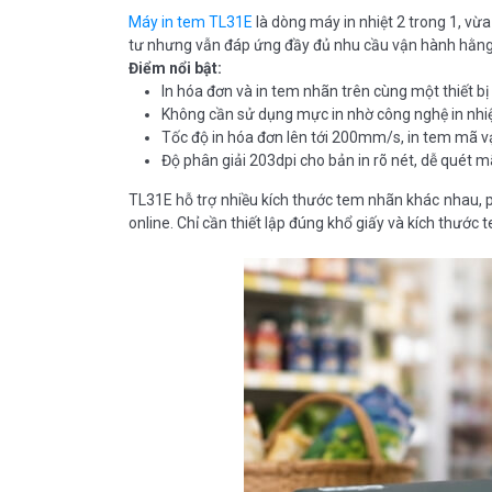
Máy in tem TL31E
là dòng máy in nhiệt 2 trong 1, vừ
tư nhưng vẫn đáp ứng đầy đủ nhu cầu vận hành hằng
Điểm nổi bật:
In hóa đơn và in tem nhãn trên cùng một thiết bị
Không cần sử dụng mực in nhờ công nghệ in nhiệt
Tốc độ in hóa đơn lên tới 200mm/s, in tem mã 
Độ phân giải 203dpi cho bản in rõ nét, dễ quét m
TL31E hỗ trợ nhiều kích thước tem nhãn khác nhau, 
online. Chỉ cần thiết lập đúng khổ giấy và kích thước 