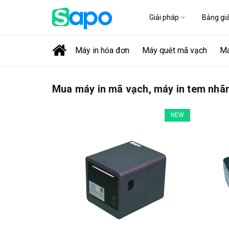
Giải pháp
Bảng gi
Máy in hóa đơn
Máy quét mã vạch
Má
Mua máy in mã vạch, máy in tem nhãn
NEW