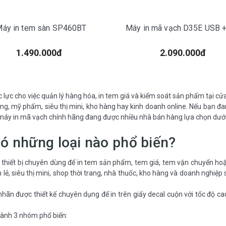
áy in tem sàn SP460BT
Máy in mã vạch D35E USB 
1.490.000đ
2.090.000đ
ắc lực cho việc quản lý hàng hóa, in tem giá và kiểm soát sản phẩm tại 
trang, mỹ phẩm, siêu thị mini, kho hàng hay kinh doanh online. Nếu bạn đ
áy in mã vạch chính hãng đang được nhiều nhà bán hàng lựa chọn dưới
Có những loại nào phổ biến?
là thiết bị chuyên dùng để in tem sản phẩm, tem giá, tem vận chuyển 
án lẻ, siêu thị mini, shop thời trang, nhà thuốc, kho hàng và doanh nghi
ãn được thiết kế chuyên dụng để in trên giấy decal cuộn với tốc độ cao
thành 3 nhóm phổ biến: