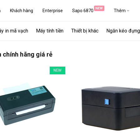
NEW
á
Khách hàng
Enterprise
Sapo 6870
Thêm
y in mã vạch
Máy tính tiền
Thiết bị khác
Ngăn kéo đựng 
 chính hãng giá rẻ
NEW