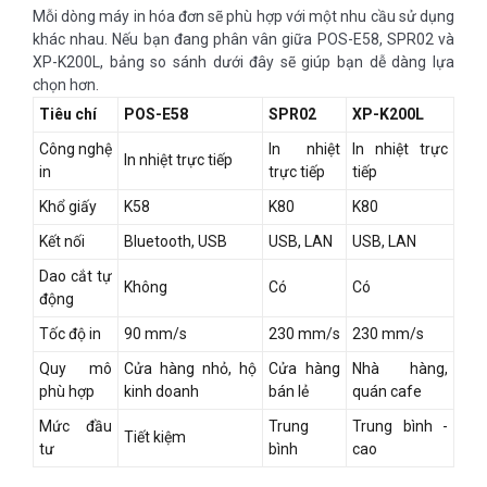
Mỗi dòng máy in hóa đơn sẽ phù hợp với một nhu cầu sử dụng
khác nhau. Nếu bạn đang phân vân giữa POS-E58, SPR02 và
XP-K200L, bảng so sánh dưới đây sẽ giúp bạn dễ dàng lựa
chọn hơn.
Tiêu chí
POS-E58
SPR02
XP-K200L
Công nghệ
In nhiệt
In nhiệt trực
In nhiệt trực tiếp
in
trực tiếp
tiếp
Khổ giấy
K58
K80
K80
Kết nối
Bluetooth, USB
USB, LAN
USB, LAN
Dao cắt tự
Không
Có
Có
động
Tốc độ in
90 mm/s
230 mm/s
230 mm/s
Quy mô
Cửa hàng nhỏ, hộ
Cửa hàng
Nhà hàng,
phù hợp
kinh doanh
bán lẻ
quán cafe
Mức đầu
Trung
Trung bình -
Tiết kiệm
tư
bình
cao