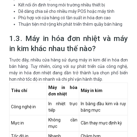
Kết nối ổn định trong môi trường nhiều thiết bị
Dễ dàng chia sẻ cho nhiều máy POS hoặc máy tính
Phù hợp với cửa hàng có tần suất in hóa đơn cao
Thuận tiện mở rộng khi phát triển thêm quầy bán hàng
1.3. Máy in hóa đơn nhiệt và máy
in kim khác nhau thế nào?
Trước đây, nhiều cửa hàng sử dụng máy in kim để in hóa đơn
bán hàng. Tuy nhiên, cùng với sự phát triển của công nghệ,
máy in hóa đơn nhiệt đang dần trở thành lựa chọn phổ biến
hơn nhờ tốc độ in nhanh và chi phí vận hành thấp.
Máy in hóa
Tiêu chí
Máy in kim
đơn nhiệt
In nhiệt trực
In bằng đầu kim và ruy
Công nghệ in
tiếp
băng mực
Không cần
Mực in
Cần thay mực định kỳ
mực
Tốc độ in
Nhanh
Chậm hơn